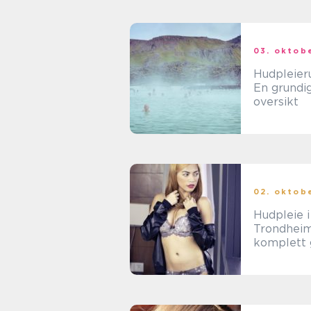
03. oktob
Hudpleieru
En grundi
oversikt
02. oktob
Hudpleie i
Trondheim
komplett 
for
skjønnhet
e unge
menneske