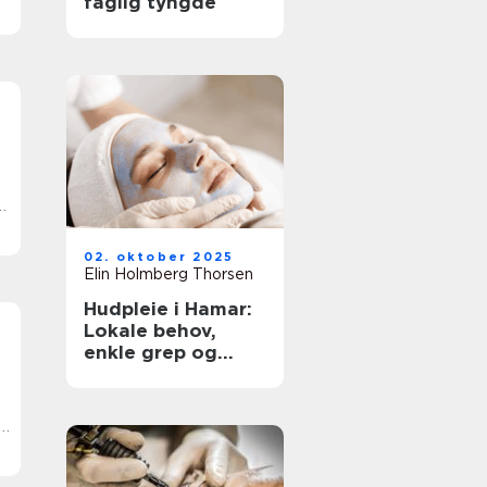
faglig tyngde
t
e
02. oktober 2025
Elin Holmberg Thorsen
Hudpleie i Hamar:
Lokale behov,
enkle grep og
trygge valg
l