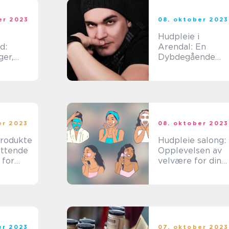
er 2023
08. oktober 2023
Hudpleie i
d:
Arendal: En
ger,
Dybdegående
t og
Oversikt
ang
er 2023
08. oktober 2023
rodukte
Hudpleie salong:
attende
Opplevelsen av
 for
velvære for din
sbevisst
hud
r
er 2023
07. oktober 2023