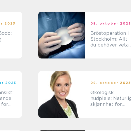
er 2023
09. oktober 202
Bodø:
Bröstoperation i
g
Stockholm: Allt
du behöver veta
om en
bröstförstoring
er 2023
09. oktober 202
nsikt:
Økologisk
tende
hudpleie: Naturli
 for
skjønnhet for
sbevisst
helsen din
r