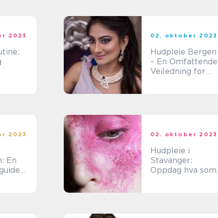
er 2023
02. oktober 2023
tine:
Hudpleie Bergen
g
– En Omfattende
Veiledning for
Skjønnhetsbeviss
e Unge
Mennesker
er 2023
02. oktober 2023
Hudpleie i
: En
Stavanger:
guide
Oppdag hva som
gjør det unikt og
sbevisst
populært
r