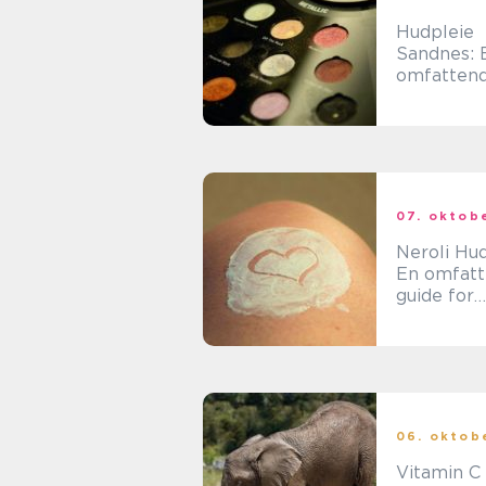
Hudpleie
Sandnes: 
omfattend
til skjønn
i Sandnes
07. oktob
Neroli Hud
En omfat
guide for
skjønnhet
e unge
menneske
06. oktob
Vitamin C