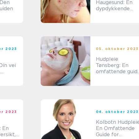
 Den
Haugesund: En
guiden
dypdykkende
oversikt for
skjønnhetsbeviss
e unge
mennesker
er 2023
05. oktober 2023
Hudpleie
Din vei
Tønsberg: En
omfattende guid
 hud
til
skjønnhetsbehan
ling i Vestfold
er 2023
04. oktober 2023
Kolbotn Hudpleie
 En
En Omfattende
ersikt,
Guide for