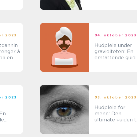
ularitet
Skjønnhetsbeviss
sk
e Unge
ang
Mennesker
er 2023
04. oktober 2023
tdannin
Hudpleie under
trenger å
graviditeten: En
bli en
omfattende guid
kspert
til sunn og trygg
hudpleie
er 2023
03. oktober 2023
Hudpleie for
 En
menn: Den
de
ultimate guiden ti
pleie og velvære