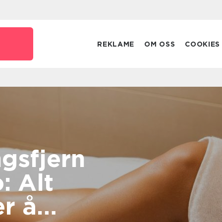
REKLAME
OM OSS
COOKIES
ngsfjern
: Alt
er å