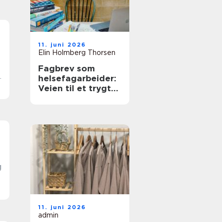
3
11. juni 2026
Elin Holmberg Thorsen
Fagbrev som
helsefagarbeider:
Veien til et trygt
og meningsfullt
yrke
3
g
11. juni 2026
admin