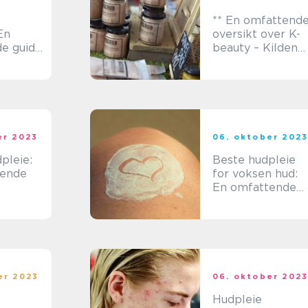
** En omfattend
En
oversikt over K-
e guide
beauty – Kilden
hetspleie
Hudpleie**
er 2023
06. oktober 202
pleie:
Beste hudpleie
tende
for voksen hud:
En omfattende
sbevisst
veiledning til
etablering av en
r
effektiv
hudpleierutine
er 2023
06. oktober 202
Hudpleie