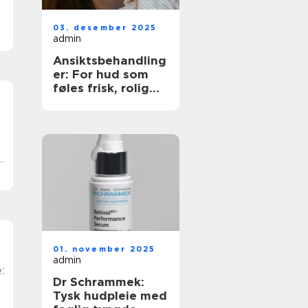
03. desember 2025
admin
t
Ansiktsbehandling
er: For hud som
føles frisk, rolig
og sterk
e
d
01. november 2025
admin
:
Dr Schrammek:
Tysk hudpleie med