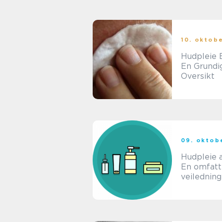
Velvære
10. oktob
Hudpleie 
En Grundi
Oversikt
09. oktob
Hudpleie a
En omfat
veiledning
skjønnhet
e unge
menneske