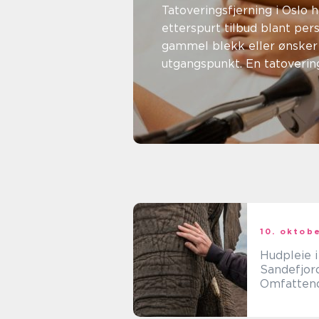
vite om å
Tatoveringsfjerning i Oslo h
etterspurt tilbud blant pe
tatoverin
gammel blekk eller ønsker 
utgangspunkt. En tatovering
Oslo
06. juli 2026
admin
10. oktob
Hudpleie i
Sandefjor
Omfatten
Guide til
Skjønnhet