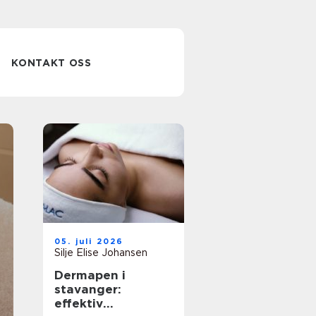
KONTAKT OSS
Tatovering som
05. juli 2026
personlig kunst
Silje Elise Johansen
Dermapen i
og varig valg
stavanger:
effektiv