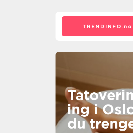
TRENDINFO.
no
Tatoveri
ing i Oslo
du treng