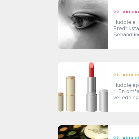
09. oktob
Hudpleie i
Fredriksta
Behandlin
popularite
historisk
gjennomg
08. oktob
Hudpleiep
r: En omf
veiledning
skjønnhet
e unge
menneske
07. oktob