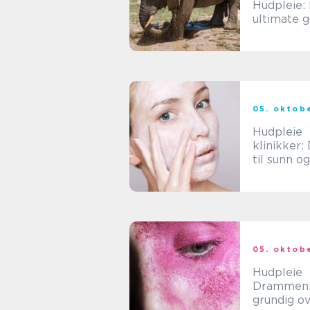
Hudpleie:
ultimate 
05. oktob
Hudpleie
klinikker: 
til sunn og
strålende
05. oktob
Hudpleie
Drammen:
grundig ov