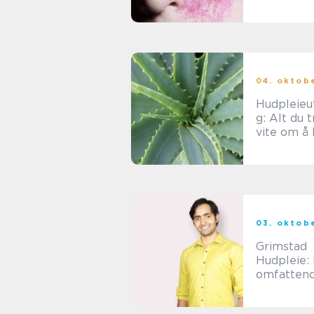
typer, pop
og histori
gjennomg
04. oktob
Hudpleieu
g: Alt du 
vite om å 
hudpleiee
03. oktob
Grimstad
Hudpleie:
omfatten
oversikt