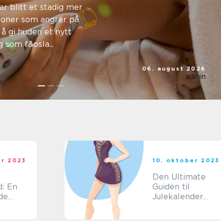
 fjerne
ar blitt et stadig mer
rsoner som angrer på
ger i
å gi huden et nytt
 som f&osla...
06. august 2026
admin
er 2023
10. oktober 2023
Den Ultimate
d: En
Guiden til
de
Julekalender
Hudpleie: Alt du
 og
Trenger å Vite