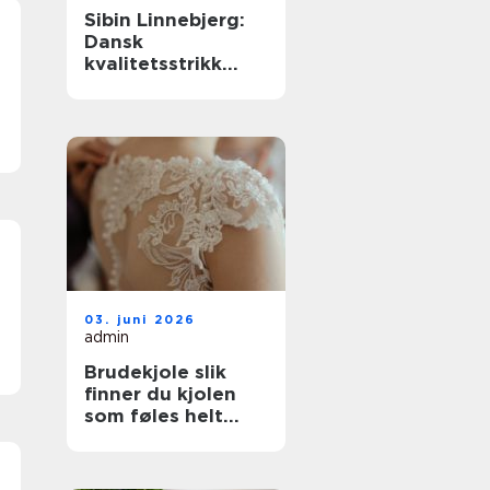
Sibin Linnebjerg:
Dansk
kvalitetsstrikk
med nordisk ro
03. juni 2026
admin
Brudekjole slik
finner du kjolen
som føles helt
riktig