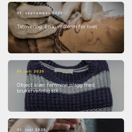
01. september 2025
Tatovering: En kunstform for livet
31. juli 2025
Object klær feminine plagg med
brukervennlig stil
01. juni 2025