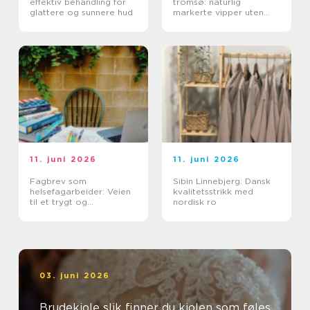
effektiv behandling for
tromsø: naturlig
glattere og sunnere hud
markerte vipper uten
extensions
11. juni 2026
11. juni 2026
Fagbrev som
Sibin Linnebjerg: Dansk
helsefagarbeider: Veien
kvalitetsstrikk med
til et trygt og
nordisk ro
meningsfullt yrke
03. juni 2026
Brudekjole slik finner du kjolen som føles