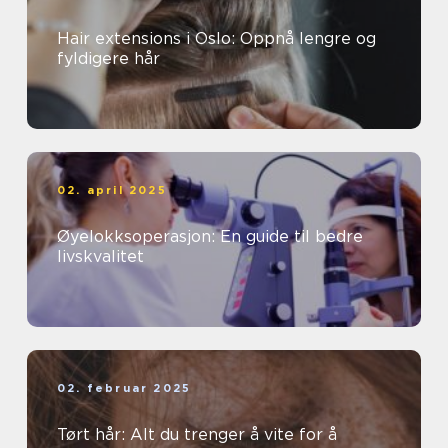
Hair extensions i Oslo: Oppnå lengre og
fyldigere hår
02. april 2025
Øyelokksoperasjon: En guide til bedre
livskvalitet
02. februar 2025
Tørt hår: Alt du trenger å vite for å