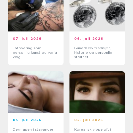
07. juli 2026
06. juli 2026
Tatovering som
Bunadsølv tradisjon,
personlig kunst og varig
historie og personlig
valg
stolthet
05. juli 2026
02. juli 2026
Dermapen i stavanger:
Koreansk vippeløft i