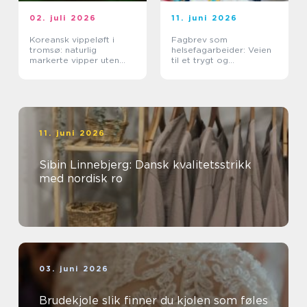
02. juli 2026
11. juni 2026
Koreansk vippeløft i
Fagbrev som
tromsø: naturlig
helsefagarbeider: Veien
markerte vipper uten
til et trygt og
extensions
meningsfullt yrke
11. juni 2026
Sibin Linnebjerg: Dansk kvalitetsstrikk
med nordisk ro
03. juni 2026
Brudekjole slik finner du kjolen som føles