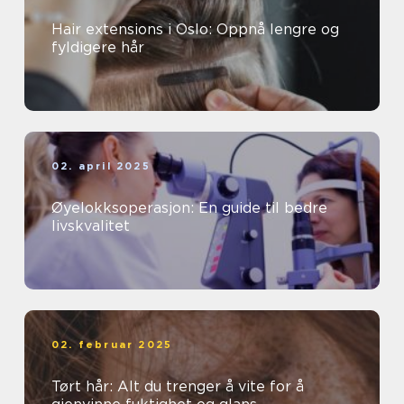
Hair extensions i Oslo: Oppnå lengre og
fyldigere hår
02. april 2025
Øyelokksoperasjon: En guide til bedre
livskvalitet
02. februar 2025
Tørt hår: Alt du trenger å vite for å