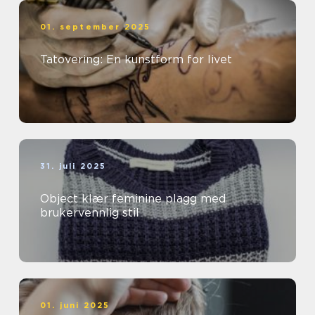
01. september 2025
Tatovering: En kunstform for livet
31. juli 2025
Object klær feminine plagg med
brukervennlig stil
01. juni 2025