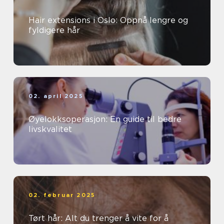
Hair extensions i Oslo: Oppnå lengre og
fyldigere hår
02. april 2025
Øyelokksoperasjon: En guide til bedre
livskvalitet
02. februar 2025
Tørt hår: Alt du trenger å vite for å