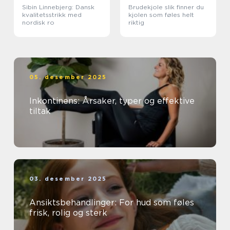
Sibin Linnebjerg: Dansk
Brudekjole slik finner du
kvalitetsstrikk med
kjolen som føles helt
nordisk ro
riktig
05. desember 2025
Inkontinens: Årsaker, typer og effektive
tiltak
03. desember 2025
Ansiktsbehandlinger: For hud som føles
frisk, rolig og sterk