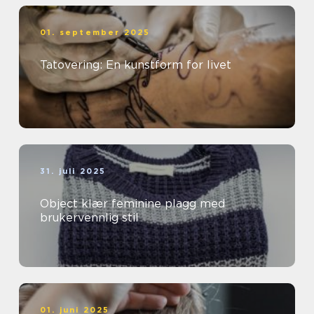
01. september 2025
Tatovering: En kunstform for livet
31. juli 2025
Object klær feminine plagg med
brukervennlig stil
01. juni 2025