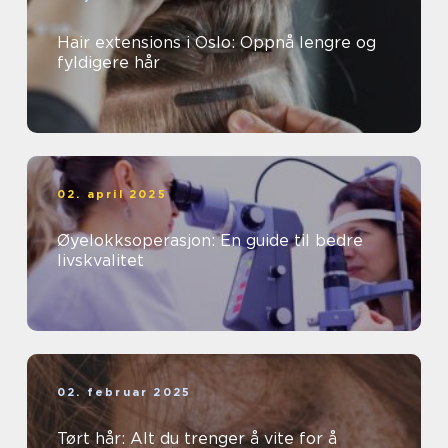
Hair extensions i Oslo: Oppnå lengre og
fyldigere hår
02. april 2025
Øyelokksoperasjon: En guide til bedre
livskvalitet
02. februar 2025
Tørt hår: Alt du trenger å vite for å