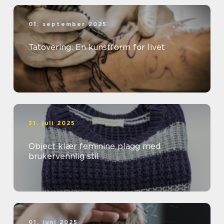
01. september 2025
Tatovering: En kunstform for livet
31. juli 2025
Object klær feminine plagg med
brukervennlig stil
01. juni 2025