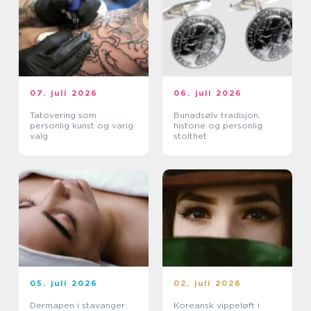
07. juli 2026
06. juli 2026
Tatovering som
Bunadsølv tradisjon,
personlig kunst og varig
historie og personlig
valg
stolthet
05. juli 2026
02. juli 2026
Dermapen i stavanger:
Koreansk vippeløft i