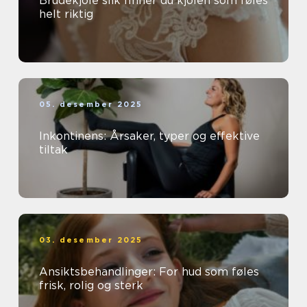
Brudekjole slik finner du kjolen som føles
helt riktig
05. desember 2025
Inkontinens: Årsaker, typer og effektive
tiltak
03. desember 2025
Ansiktsbehandlinger: For hud som føles
frisk, rolig og sterk