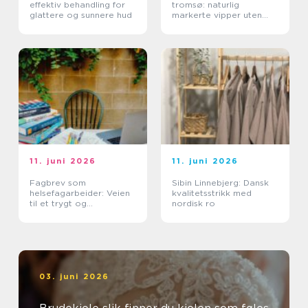
effektiv behandling for
tromsø: naturlig
glattere og sunnere hud
markerte vipper uten
extensions
11. juni 2026
11. juni 2026
Fagbrev som
Sibin Linnebjerg: Dansk
helsefagarbeider: Veien
kvalitetsstrikk med
til et trygt og
nordisk ro
meningsfullt yrke
03. juni 2026