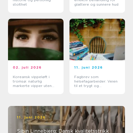
stolthet
glattere og sunnere hud
02. juli 2026
11. juni 2026
Koreansk vippeløft i
Fagbrev som
tromsø: naturlig
helsefagarbeider: Veien
markerte vipper uten
til et trygt og
extensions
meningsfullt yrke
11. juni 2026
Sibin Linnebjerg: Dansk kvalitetsstrikk