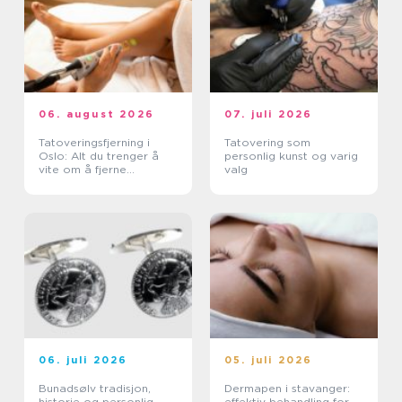
06. august 2026
07. juli 2026
Tatoveringsfjerning i
Tatovering som
Oslo: Alt du trenger å
personlig kunst og varig
vite om å fjerne
valg
tatoveringer i Oslo
06. juli 2026
05. juli 2026
Bunadsølv tradisjon,
Dermapen i stavanger:
historie og personlig
effektiv behandling for