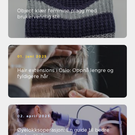
Object klær feminine plagg med
brukervennlig stil
01. juni 2025
Hair extensions i Oslo: Oppnå lengre og
fyldigere hår
02. april 2025
Øyelokksoperasjon: En guide til bedre