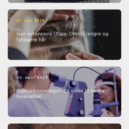
01. juni 2025
Hair extensions i Oslo: Oppnå lengre og
fyldigere hår
02. april 2025
Øyelokksoperasjon: En guide til bedre
livskvalitet