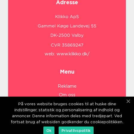
Adresse
web:
www.klikko.dk/
Menu
Reklame
Om oss
Cookies
På vores website bruges cookies til at huske dine
indstillinger, statistik og personalisering af indhold og
Kontakt Oss
annoncer. Denne information deles med tredjepart. Ved
Sitemap
fortsat brug af websiden godkender du cookiepolitikken.
Ok
Privatlivspolitik