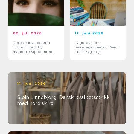
02. juli 2026
11. juni 2026
Koreansk vippeløft i
Fagbrev som
tromsø: naturlig
helsefagarbeider: Veien
markerte vipper uten
til et trygt og
extensions
meningsfullt yrke
11. juni 2026
Sibin Linnebjerg: Dansk kvalitetsstrikk
med nordisk ro