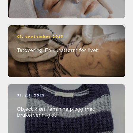
01. september 2025
Tatovering: En kunstform for livet
31. juli 2025
Object klær feminine plagg med
brukervennlig stil