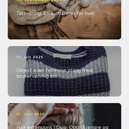
Tatovering: En kunstform for livet
31. juli 2025
Object klær feminine plagg med
brukervennlig stil
01. juni 2025
Hair extensions i Oslo: Oppnå lengre og