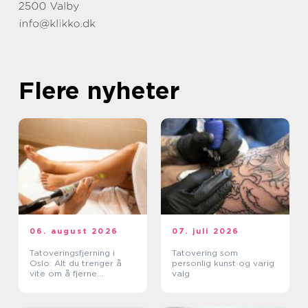
Flere nyheter
06. august 2026
07. juli 2026
Tatoveringsfjerning i
Tatovering som
Oslo: Alt du trenger å
personlig kunst og varig
vite om å fjerne
valg
tatoveringer i Oslo