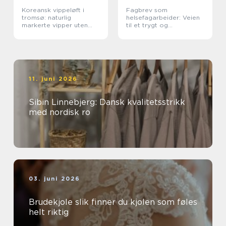
Koreansk vippeløft i
Fagbrev som
tromsø: naturlig
helsefagarbeider: Veien
markerte vipper uten
til et trygt og
extensions
meningsfullt yrke
11. juni 2026
Sibin Linnebjerg: Dansk kvalitetsstrikk
med nordisk ro
03. juni 2026
Brudekjole slik finner du kjolen som føles
helt riktig