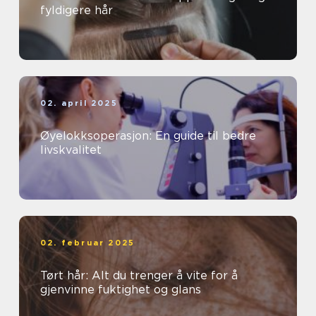
fyldigere hår
02. april 2025
Øyelokksoperasjon: En guide til bedre
livskvalitet
02. februar 2025
Tørt hår: Alt du trenger å vite for å
gjenvinne fuktighet og glans