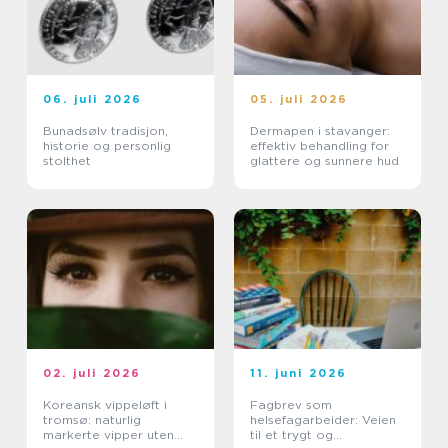
06. juli 2026
05. juli 2026
Bunadsølv tradisjon,
Dermapen i stavanger:
historie og personlig
effektiv behandling for
stolthet
glattere og sunnere hud
02. juli 2026
11. juni 2026
Koreansk vippeløft i
Fagbrev som
tromsø: naturlig
helsefagarbeider: Veien
markerte vipper uten
til et trygt og