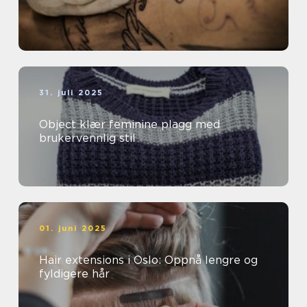
31. juli 2025
Object klær feminine plagg med
brukervennlig stil
01. juni 2025
Hair extensions i Oslo: Oppnå lengre og
fyldigere hår