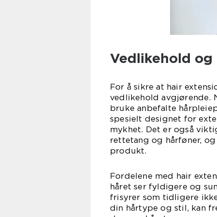
Vedlikehold og 
For å sikre at hair extens
vedlikehold avgjørende. Nå
bruke anbefalte hårpleie
spesielt designet for ext
mykhet. Det er også vikt
rettetang og hårføner, o
produkt.
Fordelene med hair extens
håret ser fyldigere og sun
frisyrer som tidligere ikke
din hårtype og stil, kan 