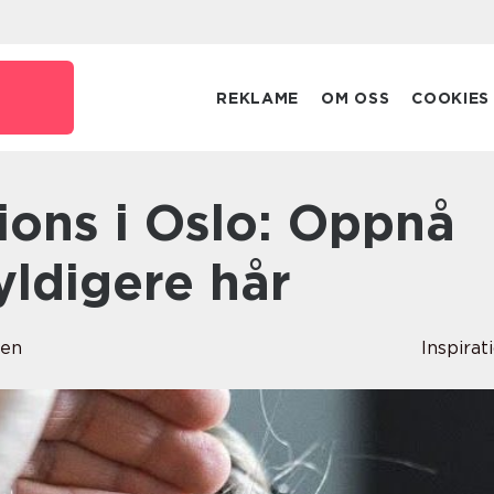
REKLAME
OM OSS
COOKIES
yldigere hår
sen
Inspirat