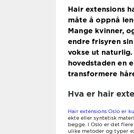
Hair extensions h
måte å oppnå leng
Mange kvinner, og
endre frisyren sin
vokse ut naturlig. 
hovedstaden en e
transformere håre
Hva er hair ext
Hair extensions Oslo er ku
ekte eller syntetisk mater
begge. I Oslo er det fler
ulike metoder og typer ex