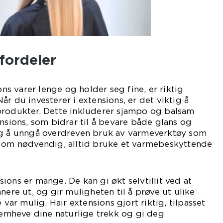
fordeler
ions varer lenge og holder seg fine, er riktig
r du investerer i extensions, er det viktig å
produkter. Dette inkluderer sjampo og balsam
ensions, som bidrar til å bevare både glans og
ig å unngå overdreven bruk av varmeverktøy som
g om nødvendig, alltid bruke et varmebeskyttende
ions er mange. De kan gi økt selvtillit ved at
nere ut, og gir muligheten til å prøve ut ulike
 var mulig. Hair extensions gjort riktig, tilpasset
fremheve dine naturlige trekk og gi deg