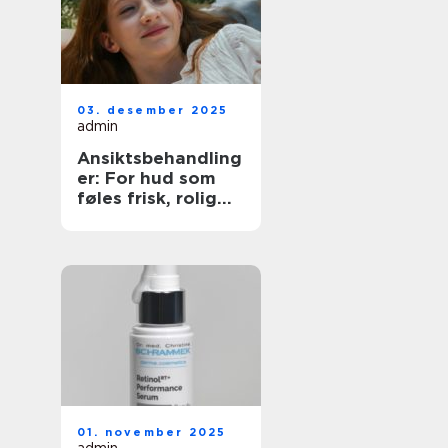
03. desember 2025
admin
Ansiktsbehandling
er: For hud som
føles frisk, rolig
og sterk
01. november 2025