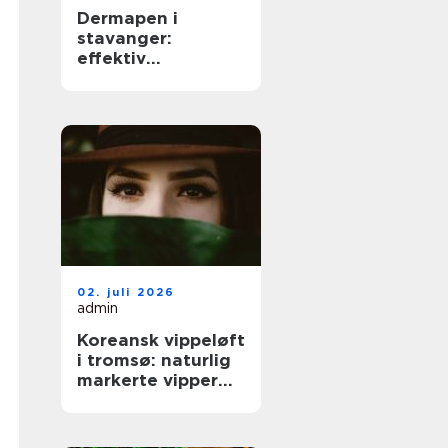
Dermapen i
stavanger:
effektiv
behandling for
glattere og
sunnere hud
02. juli 2026
admin
Koreansk vippeløft
i tromsø: naturlig
markerte vipper
uten extensions