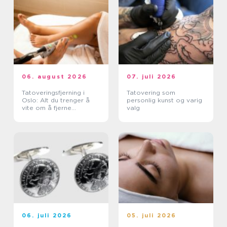
06. august 2026
07. juli 2026
Tatoveringsfjerning i
Tatovering som
Oslo: Alt du trenger å
personlig kunst og varig
vite om å fjerne
valg
tatoveringer i Oslo
06. juli 2026
05. juli 2026