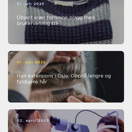
31. juli 2025
Object klær feminine plagg med
brukervennlig stil
01. juni 2025
Hair extensions i Oslo: Oppnå lengre og
fyldigere hår
02. april 2025