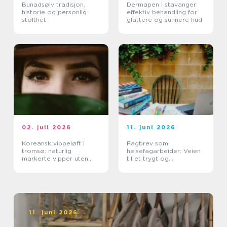
Bunadsølv tradisjon,
Dermapen i stavanger:
historie og personlig
effektiv behandling for
stolthet
glattere og sunnere hud
02. juli 2026
11. juni 2026
Koreansk vippeløft i
Fagbrev som
tromsø: naturlig
helsefagarbeider: Veien
markerte vipper uten
til et trygt og
extensions
meningsfullt yrke
11. juni 2026