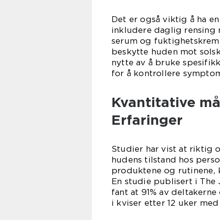
Det er også viktig å ha e
inkludere daglig rensing
serum og fuktighetskreme
beskytte huden mot sols
nytte av å bruke spesifik
for å kontrollere sympto
Kvantitative m
Erfaringer
Studier har vist at riktig
hudens tilstand hos pers
produktene og rutinene, 
En studie publisert i The
fant at 91% av deltakern
i kviser etter 12 uker med