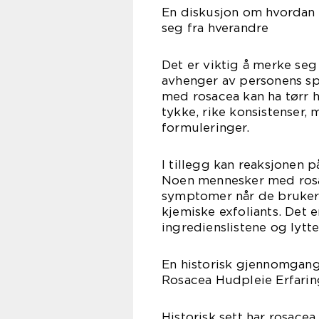
En diskusjon om hvordan f
seg fra hverandre
Det er viktig å merke seg
avhenger av personens s
med rosacea kan ha tørr 
tykke, rike konsistenser,
formuleringer.
I tillegg kan reaksjonen p
Noen mennesker med rosace
symptomer når de bruker v
kjemiske exfoliants. Det
ingredienslistene og lytte
En historisk gjennomgang
Rosacea Hudpleie Erfarin
Historisk sett har rosace