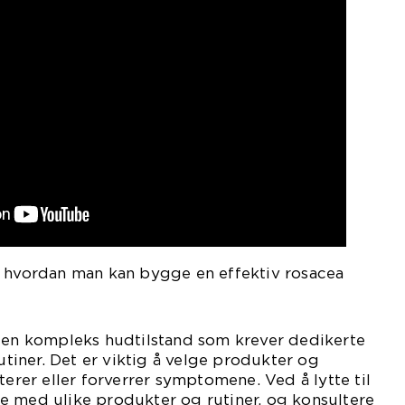
m hvordan man kan bygge en effektiv rosacea
a en kompleks hudtilstand som krever dedikerte
iner. Det er viktig å velge produkter og
terer eller forverrer symptomene. Ved å lytte til
e med ulike produkter og rutiner, og konsultere