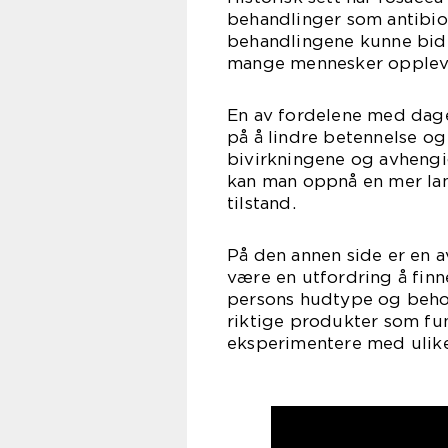
behandlinger som antibio
behandlingene kunne bidr
mange mennesker opplevde
En av fordelene med dage
på å lindre betennelse og
bivirkningene og avhengi
kan man oppnå en mer lan
tilstand.
På den annen side er en 
være en utfordring å finn
persons hudtype og behov.
riktige produkter som fu
eksperimentere med ulike