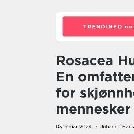
TRENDINFO.
no
Rosacea Hudpleie Erfaringer:
En omfatt
for skjønn
mennesker
03 januar 2024
Johanne Han