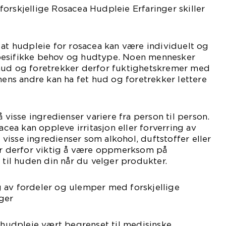
orskjellige Rosacea Hudpleie Erfaringer skiller
 at hudpleie for rosacea kan være individuelt og
pesifikke behov og hudtype. Noen mennesker
hud og foretrekker derfor fuktighetskremer med
 mens andre kan ha fet hud og foretrekker lettere
å visse ingredienser variere fra person til person.
a kan oppleve irritasjon eller forverring av
isse ingredienser som alkohol, duftstoffer eller
 er derfor viktig å være oppmerksom på
 til huden din når du velger produkter.
 av fordeler og ulemper med forskjellige
ger
a hudpleie vært begrenset til medisinske