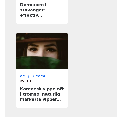
Dermapen i
stavanger:
effektiv
behandling for
glattere og
sunnere hud
02. juli 2026
admin
Koreansk vippeløft
i tromsø: naturlig
markerte vipper
uten extensions