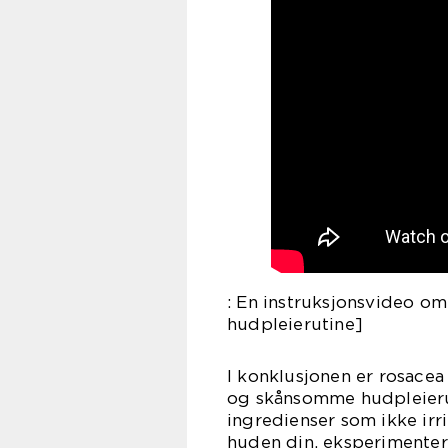
: En instruksjonsvideo o
hudpleierutine]
I konklusjonen er rosace
og skånsomme hudpleierut
ingredienser som ikke irri
huden din, eksperimenter