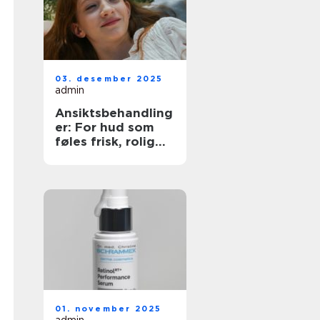
03. desember 2025
admin
Ansiktsbehandling
er: For hud som
føles frisk, rolig
og sterk
01. november 2025