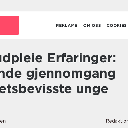
REKLAME
OM OSS
COOKIES
ende gjennomgang
hetsbevisste unge
sen
Redaktio