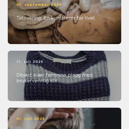
01. september 2025
Tatovering: En kunstform for livet
31. juli 2025
Object klær feminine plagg med
brukervennlig stil
01. juni 2025