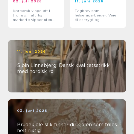
02. juli 2026
11. juni 2026
Koreansk vippeløft i
Fagbrev som
tromsø: naturlig
helsefagarbeider: Veien
markerte vipper uten
til et trygt og
extensions
meningsfullt yrke
11. juni 2026
Sibin Linnebjerg: Dansk kvalitetsstrikk
med nordisk ro
03. juni 2026
Brudekjole slik finner du kjolen som føles
helt riktig