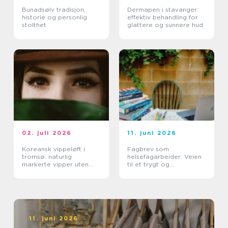
Bunadsølv tradisjon,
Dermapen i stavanger:
historie og personlig
effektiv behandling for
stolthet
glattere og sunnere hud
02. juli 2026
11. juni 2026
Koreansk vippeløft i
Fagbrev som
tromsø: naturlig
helsefagarbeider: Veien
markerte vipper uten
til et trygt og
extensions
meningsfullt yrke
11. juni 2026