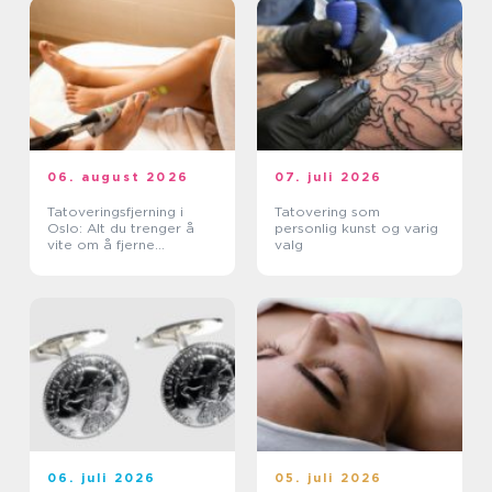
06. august 2026
07. juli 2026
Tatoveringsfjerning i
Tatovering som
Oslo: Alt du trenger å
personlig kunst og varig
vite om å fjerne
valg
tatoveringer i Oslo
06. juli 2026
05. juli 2026