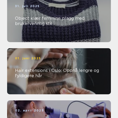
31. juli 2025
Object klær feminine plagg med
brukervennlig stil
01. juni 2025
Hair extensions i Oslo: Oppnå lengre og
fyldigere hår
02. april 2025