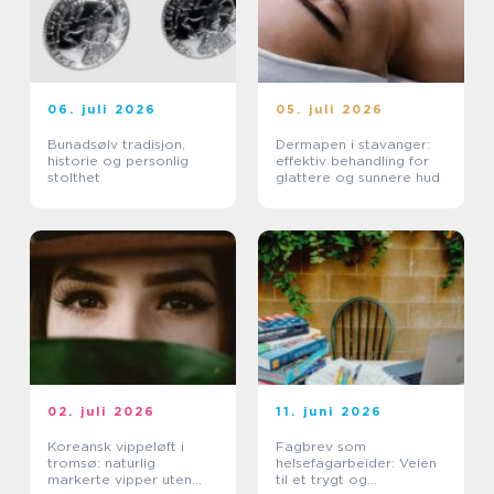
06. juli 2026
05. juli 2026
Bunadsølv tradisjon,
Dermapen i stavanger:
historie og personlig
effektiv behandling for
stolthet
glattere og sunnere hud
02. juli 2026
11. juni 2026
Koreansk vippeløft i
Fagbrev som
tromsø: naturlig
helsefagarbeider: Veien
markerte vipper uten
til et trygt og