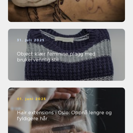
31. juli 2025
Object klær feminine plagg med
brukervennlig stil
01. juni 2025
Hair extensions i Oslo: Oppnå lengre og
fyldigere hår