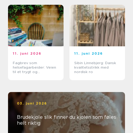
11. juni 2026
11. juni 2026
Fagbrev som
Sibin Linnebjerg: Dansk
helsefagarbeider: Veien
kvalitetsstrikk med
til et trygt og
nordisk ro
meningsfullt yrke
03. juni 2026
Brudekjole slik finner du kjolen som føles
helt riktig