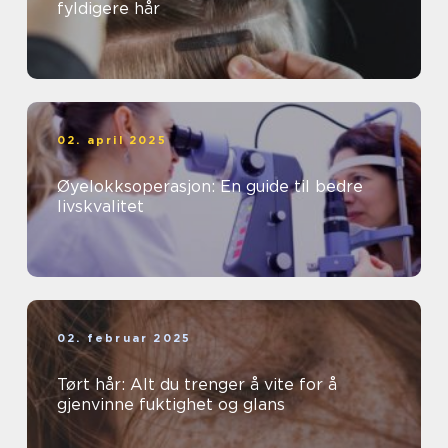
fyldigere hår
02. april 2025
Øyelokksoperasjon: En guide til bedre
livskvalitet
02. februar 2025
Tørt hår: Alt du trenger å vite for å
gjenvinne fuktighet og glans