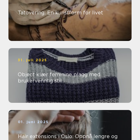
Tatovering: En kunstform for livet
31. juli 2025
Object klær feminine plagg med
brukervennlig stil
01. juni 2025
Hair extensions i Oslo: Oppnå lengre og