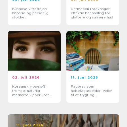
Bunadsølv tradisjon,
Dermapen i stavanger:
historie og personlig
effektiv behandling for
stolthet
glattere og sunnere hud
02. juli 2026
11. juni 2026
Koreansk vippeløft i
Fagbrev som
tromsø: naturlig
helsefagarbeider: Veien
markerte vipper uten
til et trygt og
extensions
meningsfullt yrke
11. juni 2026