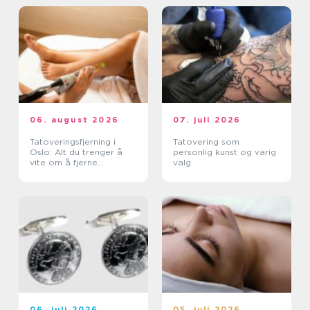
06. august 2026
07. juli 2026
Tatoveringsfjerning i
Tatovering som
Oslo: Alt du trenger å
personlig kunst og varig
vite om å fjerne
valg
tatoveringer i Oslo
06. juli 2026
05. juli 2026