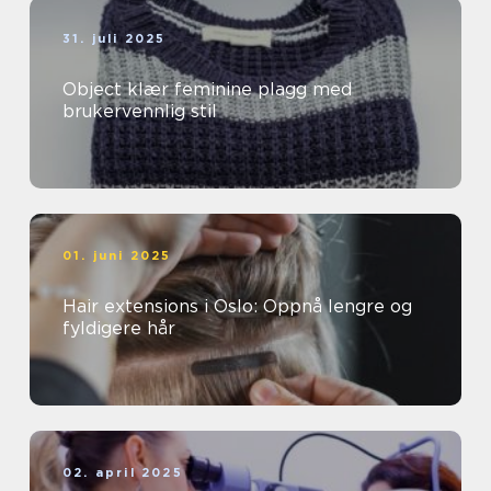
31. juli 2025
Object klær feminine plagg med
brukervennlig stil
01. juni 2025
Hair extensions i Oslo: Oppnå lengre og
fyldigere hår
02. april 2025