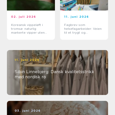
02. juli 2026
11. juni 2026
Koreansk vippeløft i
Fagbrev som
tromsø: naturlig
helsefagarbeider: Veien
markerte vipper uten
til et trygt og
extensions
meningsfullt yrke
11. juni 2026
Sibin Linnebjerg: Dansk kvalitetsstrikk
med nordisk ro
03. juni 2026