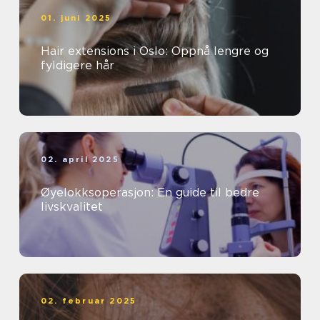
01. juni 2025
Hair extensions i Oslo: Oppnå lengre og
fyldigere hår
02. april 2025
Øyelokksoperasjon: En guide til bedre
livskvalitet
02. februar 2025