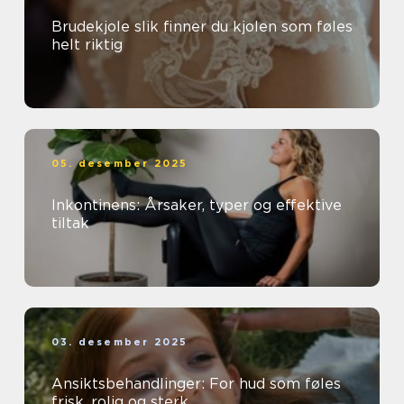
Brudekjole slik finner du kjolen som føles
helt riktig
05. desember 2025
Inkontinens: Årsaker, typer og effektive
tiltak
03. desember 2025
Ansiktsbehandlinger: For hud som føles
frisk, rolig og sterk