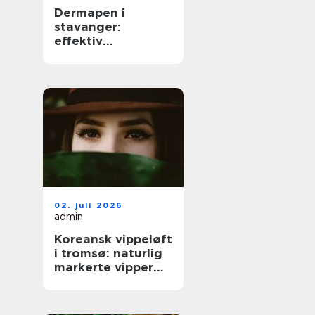
Dermapen i
stavanger:
effektiv
behandling for
glattere og
sunnere hud
02. juli 2026
admin
Koreansk vippeløft
i tromsø: naturlig
markerte vipper
uten extensions