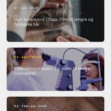
01. juni 2025
Hair extensions i Oslo: Oppnå lengre og
fyldigere hår
02. april 2025
Øyelokksoperasjon: En guide til bedre
livskvalitet
02. februar 2025