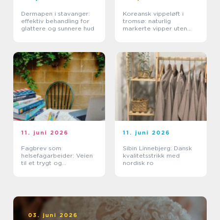
Dermapen i stavanger:
Koreansk vippeløft i
effektiv behandling for
tromsø: naturlig
glattere og sunnere hud
markerte vipper uten
extensions
11. juni 2026
11. juni 2026
Fagbrev som
Sibin Linnebjerg: Dansk
helsefagarbeider: Veien
kvalitetsstrikk med
til et trygt og
nordisk ro
meningsfullt yrke
03. juni 2026