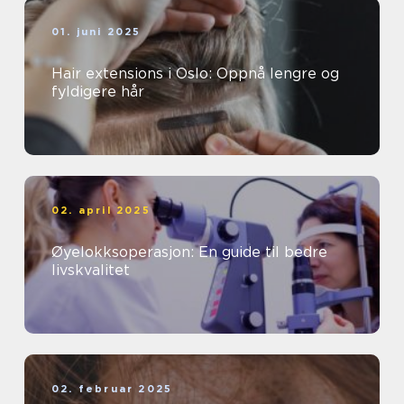
01. juni 2025
Hair extensions i Oslo: Oppnå lengre og
fyldigere hår
02. april 2025
Øyelokksoperasjon: En guide til bedre
livskvalitet
02. februar 2025