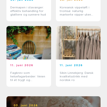
Dermapen i stavanger:
Koreansk vippeløft i
effektiv behandling for
tromsø: naturlig
glattere og sunnere hud
markerte vipper uten
extensions
11. juni 2026
11. juni 2026
Fagbrev som
Sibin Linnebjerg: Dansk
helsefagarbeider: Veien
kvalitetsstrikk med
til et trygt og
nordisk ro
meningsfullt yrke
03. juni 2026