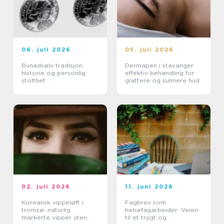
06. juli 2026
05. juli 2026
Bunadsølv tradisjon,
Dermapen i stavanger:
historie og personlig
effektiv behandling for
stolthet
glattere og sunnere hud
02. juli 2026
11. juni 2026
Koreansk vippeløft i
Fagbrev som
tromsø: naturlig
helsefagarbeider: Veien
markerte vipper uten
til et trygt og