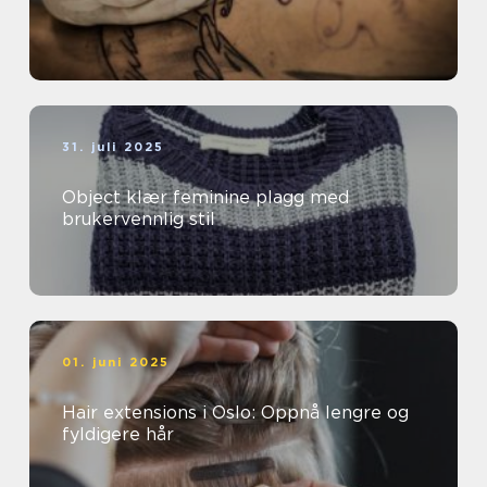
31. juli 2025
Object klær feminine plagg med
brukervennlig stil
01. juni 2025
Hair extensions i Oslo: Oppnå lengre og
fyldigere hår