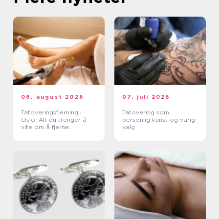
06. august 2026
07. juli 2026
Tatoveringsfjerning i
Tatovering som
Oslo: Alt du trenger å
personlig kunst og varig
vite om å fjerne
valg
tatoveringer i Oslo