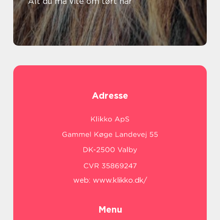
Alt du må vite om tørt hår
Adresse
web:
www.klikko.dk/
Menu