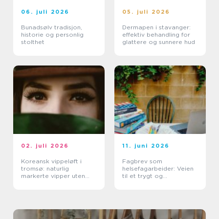
06. juli 2026
05. juli 2026
Bunadsølv tradisjon,
Dermapen i stavanger:
historie og personlig
effektiv behandling for
stolthet
glattere og sunnere hud
02. juli 2026
11. juni 2026
Koreansk vippeløft i
Fagbrev som
tromsø: naturlig
helsefagarbeider: Veien
markerte vipper uten
til et trygt og
extensions
meningsfullt yrke