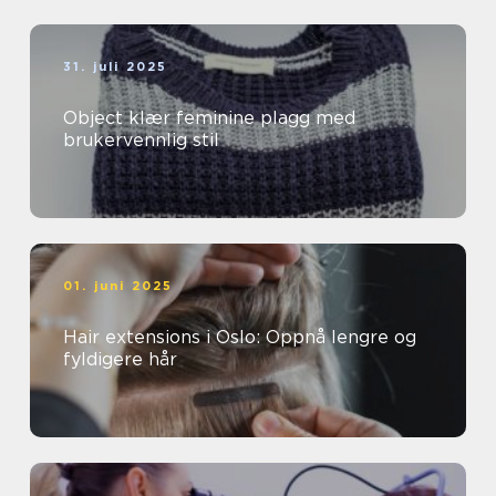
31. juli 2025
Object klær feminine plagg med
brukervennlig stil
01. juni 2025
Hair extensions i Oslo: Oppnå lengre og
fyldigere hår