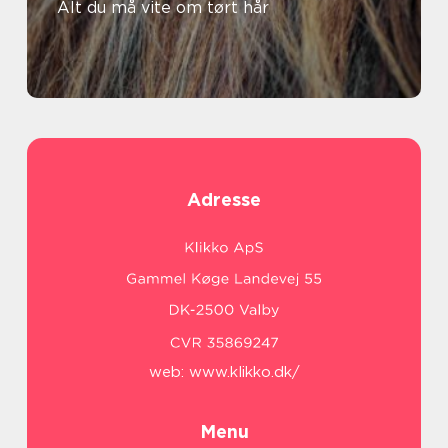
Alt du må vite om tørt hår
Adresse
web:
www.klikko.dk/
Menu