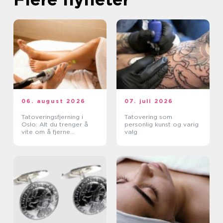
06. august 2026
07. juli 2026
Tatoveringsfjerning i
Tatovering som
Oslo: Alt du trenger å
personlig kunst og varig
vite om å fjerne
valg
tatoveringer i Oslo