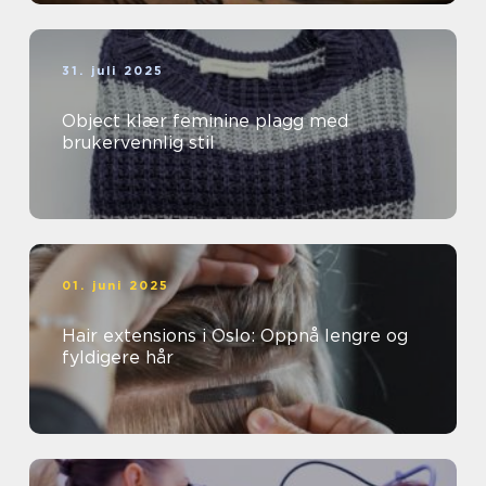
31. juli 2025
Object klær feminine plagg med
brukervennlig stil
01. juni 2025
Hair extensions i Oslo: Oppnå lengre og
fyldigere hår