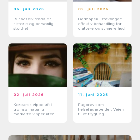
06. juli 2026
05. juli 2026
Bunadsølv tradisjon,
Dermapen i stavanger:
historie og personlig
effektiv behandling for
stolthet
glattere og sunnere hud
02. juli 2026
11. juni 2026
Koreansk vippeløft i
Fagbrev som
tromsø: naturlig
helsefagarbeider: Veien
markerte vipper uten
til et trygt og
extensions
meningsfullt yrke