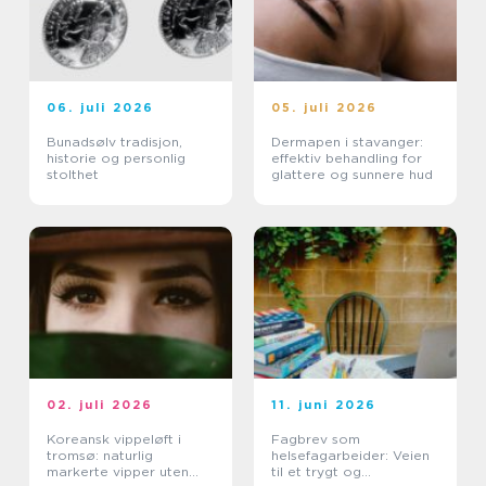
06. juli 2026
05. juli 2026
Bunadsølv tradisjon,
Dermapen i stavanger:
historie og personlig
effektiv behandling for
stolthet
glattere og sunnere hud
02. juli 2026
11. juni 2026
Koreansk vippeløft i
Fagbrev som
tromsø: naturlig
helsefagarbeider: Veien
markerte vipper uten
til et trygt og