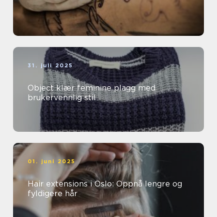
31. juli 2025
Object klær feminine plagg med
brukervennlig stil
01. juni 2025
Hair extensions i Oslo: Oppnå lengre og
fyldigere hår