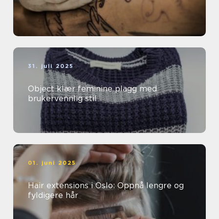
31. juli 2025
Object klær feminine plagg med
brukervennlig stil
01. juni 2025
Hair extensions i Oslo: Oppnå lengre og
fyldigere hår