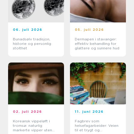
06. juli 2026
05. juli 2026
Bunadsølv tradisjon,
Dermapen i stavanger:
historie og personlig
effektiv behandling for
stolthet
glattere og sunnere hud
02. juli 2026
11. juni 2026
Koreansk vippeløft i
Fagbrev som
tromsø: naturlig
helsefagarbeider: Veien
markerte vipper uten
til et trygt og