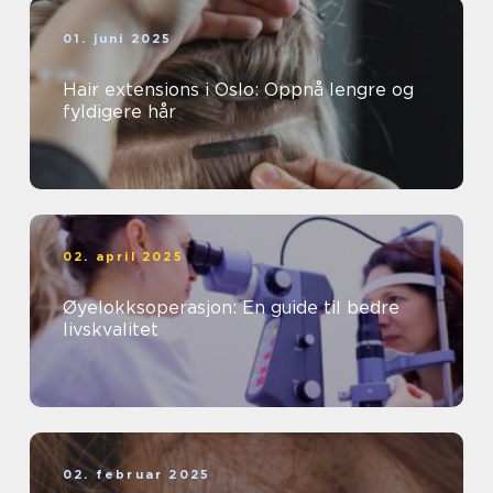
01. juni 2025
Hair extensions i Oslo: Oppnå lengre og
fyldigere hår
02. april 2025
Øyelokksoperasjon: En guide til bedre
livskvalitet
02. februar 2025