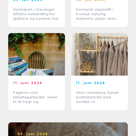
Dermapen i stavanger:
Koreansk vippeløft i
effektiv behandling for
tromsø: naturlig
glattere og sunnere hud
markerte vipper uten
extensions
11. juni 2026
11. juni 2026
Fagbrev som
Sibin Linnebjerg: Dansk
helsefagarbeider: Veien
kvalitetsstrikk med
til et trygt og
nordisk ro
meningsfullt yrke
03. juni 2026