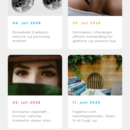
06. juli 2026
05. juli 2026
Bunadsølv tradisjon,
Dermapen i stavanger:
historie og personlig
effektiv behandling for
stolthet
glattere og sunnere hud
02. juli 2026
11. juni 2026
Koreansk vippeløft i
Fagbrev som
tromsø: naturlig
helsefagarbeider: Veien
markerte vipper uten
til et trygt og
extensions
meningsfullt yrke