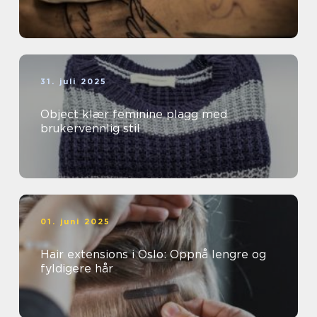
31. juli 2025
Object klær feminine plagg med
brukervennlig stil
01. juni 2025
Hair extensions i Oslo: Oppnå lengre og
fyldigere hår