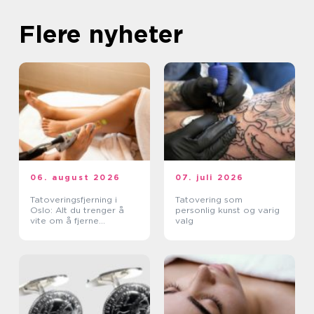
Flere nyheter
06. august 2026
07. juli 2026
Tatoveringsfjerning i
Tatovering som
Oslo: Alt du trenger å
personlig kunst og varig
vite om å fjerne
valg
tatoveringer i Oslo