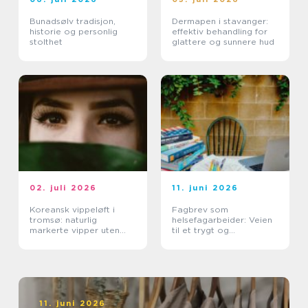
Bunadsølv tradisjon,
Dermapen i stavanger:
historie og personlig
effektiv behandling for
stolthet
glattere og sunnere hud
02. juli 2026
11. juni 2026
Koreansk vippeløft i
Fagbrev som
tromsø: naturlig
helsefagarbeider: Veien
markerte vipper uten
til et trygt og
extensions
meningsfullt yrke
11. juni 2026