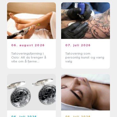
06. august 2026
07. juli 2026
Tatoveringsfjerning i
Tatovering som
Oslo: Alt du trenger å
personlig kunst og varig
vite om å fjerne
valg
tatoveringer i Oslo
06. juli 2026
05. juli 2026