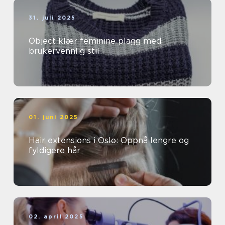
31. juli 2025
Object klær feminine plagg med
brukervennlig stil
01. juni 2025
Hair extensions i Oslo: Oppnå lengre og
fyldigere hår
02. april 2025