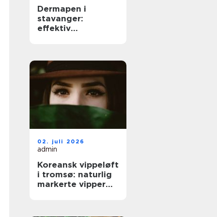
Dermapen i
stavanger:
effektiv
behandling for
glattere og
sunnere hud
02. juli 2026
admin
Koreansk vippeløft
i tromsø: naturlig
markerte vipper
uten extensions