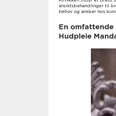
Klinikken tilbyr et bredt
ansiktsbehandlinger til 
behov og ønsker hos kun
En omfattende 
Hudpleie Mand