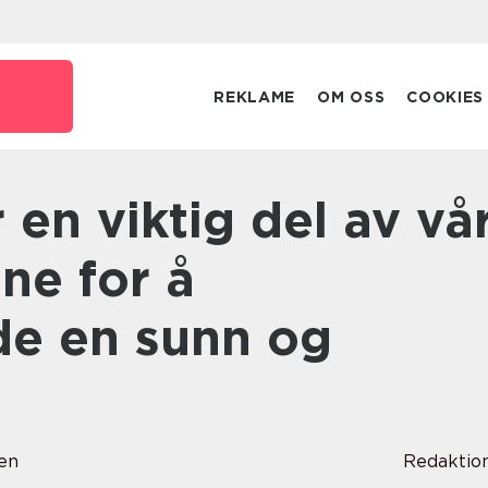
REKLAME
OM OSS
COOKIES
ine for å
de en sunn og
en
Redaktio