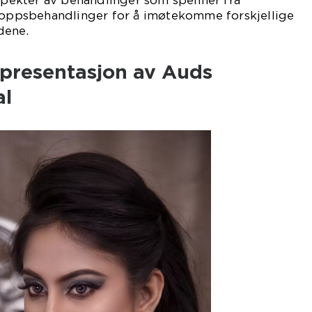
 spekter av behandlinger som spenner fra
kroppsbehandlinger for å imøtekomme forskjellige
dene.
presentasjon av Auds
al