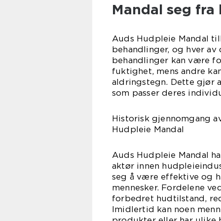
Mandal seg fra
Auds Hudpleie Mandal til
behandlinger, og hver av
behandlinger kan være fo
fuktighet, mens andre kan 
aldringstegn. Dette gjør
som passer deres individ
Historisk gjennomgang av
Hudpleie Mandal
Auds Hudpleie Mandal har
aktør innen hudpleieindus
seg å være effektive og h
mennesker. Fordelene ve
forbedret hudtilstand, red
Imidlertid kan noen menne
produkter eller har ulike