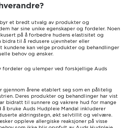
 hverandre?
byr et bredt utvalg av produkter og
 dem har sine unike egenskaper og fordeler. Noen
kusert på å forbedre hudens elastisitet og
bidra til å redusere ujevnheter eller
 at kundene kan velge produkter og behandlinger
uelle behov og ønsker.
 fordeler og ulemper ved forskjellige Auds
 gjennom årene etablert seg som en pålitelig
trien. Deres produkter og behandlinger har vist
ar bidratt til sunnere og vakrere hud for mange
d å bruke Auds Hudpleie Mandal inkluderer
userte aldringstegn, økt selvtillit og velvære.
sker oppleve allergiske reaksjoner på visse
 behov som ikke blir oppfylt av Auds Hudpleie