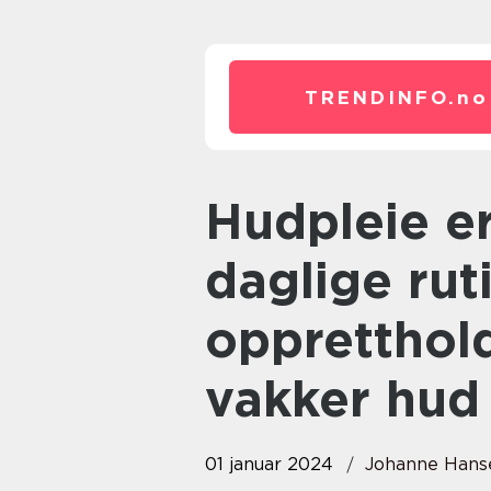
TRENDINFO.
no
Hudpleie er en viktig del av vår
daglige rut
oppretthol
vakker hud
01 januar 2024
Johanne Hans