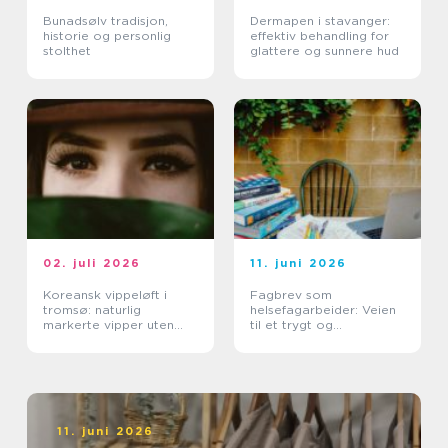
Bunadsølv tradisjon,
Dermapen i stavanger:
historie og personlig
effektiv behandling for
stolthet
glattere og sunnere hud
02. juli 2026
11. juni 2026
Koreansk vippeløft i
Fagbrev som
tromsø: naturlig
helsefagarbeider: Veien
markerte vipper uten
til et trygt og
extensions
meningsfullt yrke
11. juni 2026