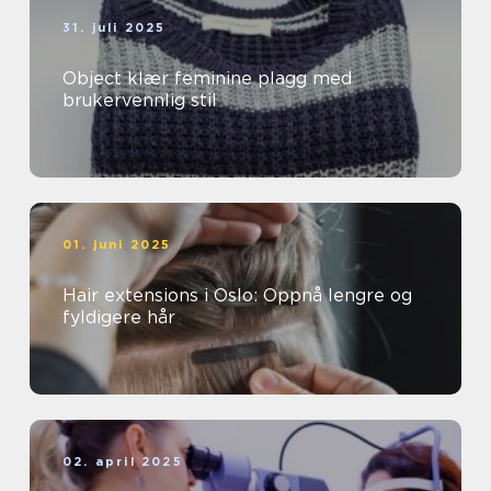
31. juli 2025
Object klær feminine plagg med
brukervennlig stil
01. juni 2025
Hair extensions i Oslo: Oppnå lengre og
fyldigere hår
02. april 2025