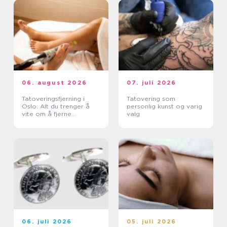
06. august 2026
07. juli 2026
Tatoveringsfjerning i
Tatovering som
Oslo: Alt du trenger å
personlig kunst og varig
vite om å fjerne
valg
tatoveringer i Oslo
06. juli 2026
05. juli 2026