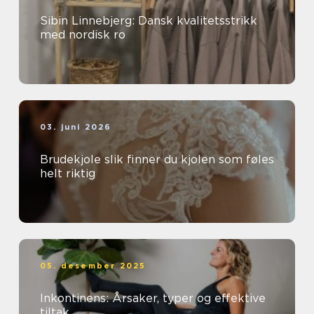
Sibin Linnebjerg: Dansk kvalitetsstrikk
med nordisk ro
03. juni 2026
Brudekjole slik finner du kjolen som føles
helt riktig
05. desember 2025
Inkontinens: Årsaker, typer og effektive
tiltak