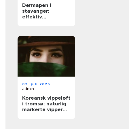
Dermapen i
stavanger:
effektiv
behandling for
glattere og
sunnere hud
02. juli 2026
admin
Koreansk vippeløft
i tromsø: naturlig
markerte vipper
uten extensions