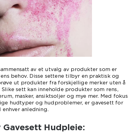
 sammensatt av et utvalg av produkter som er
dens behov. Disse settene tilbyr en praktisk og
røve ut produkter fra forskjellige merker uten å
 Slike sett kan inneholde produkter som rens,
erum, masker, ansiktsoljer og mye mer. Med fokus
ellige hudtyper og hudproblemer, er gavesett for
l enhver anledning.
v Gavesett Hudpleie: