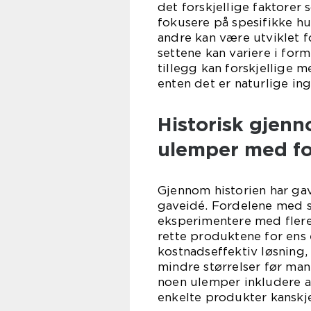
det forskjellige faktorer
fokusere på spesifikke h
andre kan være utviklet f
settene kan variere i for
tillegg kan forskjellige m
enten det er naturlige ing
Historisk gjen
ulemper med for
Gjennom historien har gav
gaveidé. Fordelene med sl
eksperimentere med fler
rette produktene for ens
kostnadseffektiv løsning, 
mindre størrelser før man f
noen ulemper inkludere at 
enkelte produkter kanskje