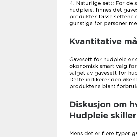
4. Naturlige sett: For de
hudpleie, finnes det gav
produkter. Disse settene 
gunstige for personer me
Kvantitative må
Gavesett for hudpleie er
økonomisk smart valg for
salget av gavesett for hu
Dette indikerer den økend
produktene blant forbruk
Diskusjon om hv
Hudpleie skille
Mens det er flere typer g