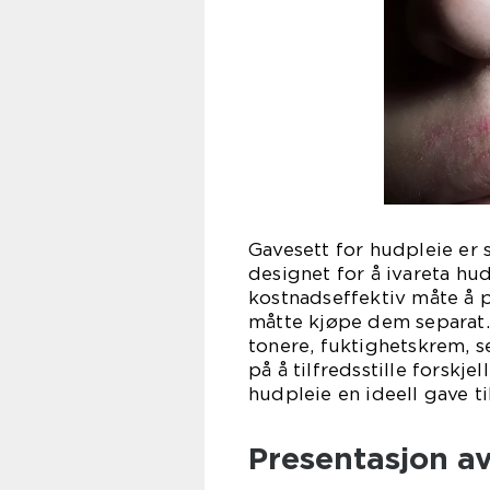
Gavesett for hudpleie er
designet for å ivareta hu
kostnadseffektiv måte å p
måtte kjøpe dem separat.
tonere, fuktighetskrem, s
på å tilfredsstille forskj
hudpleie en ideell gave ti
Presentasjon a