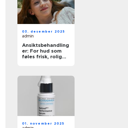
03. desember 2025
admin
Ansiktsbehandling
er: For hud som
føles frisk, rolig
og sterk
01. november 2025