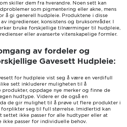
 som skiller dem fra hverandre. Noen sett kan
udproblemer som pigmentering eller akne, mens
or å gi generell hudpleie. Produktene i disse
m av ingredienser, konsistens og bruksområder. I
erker bruke forskjellige tilnærminger til hudpleie,
redienser eller avanserte vitenskapelige formler.
nomgang av fordeler og
skjellige Gavesett Hudpleie:
esett for hudpleie vist seg å være en verdifull
ike sett inkluderer muligheten til å
e produkter, oppdage nye merker og finne de
 egen hudtype. Videre er de også en
da de gir mulighet til å prøve ut flere produkter i
orplikter seg til full størrelse. Imidlertid kan
settet ikke passer for alle hudtyper eller at
 ikke passer for individuelle behov.