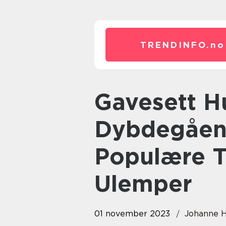
TRENDINFO.
no
Gavesett Hudpleie: En
Dybdegåend
Populære T
Ulemper
01 november 2023
Johanne 