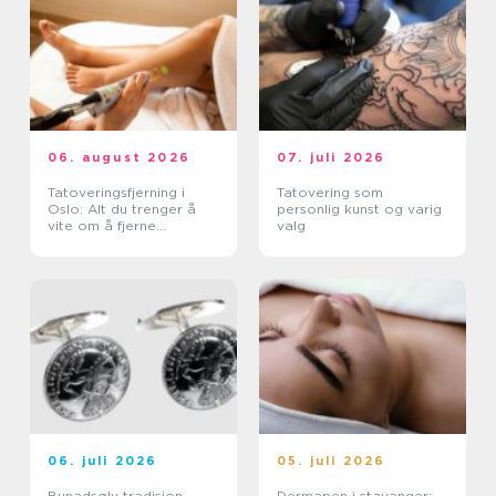
06. august 2026
07. juli 2026
Tatoveringsfjerning i
Tatovering som
Oslo: Alt du trenger å
personlig kunst og varig
vite om å fjerne
valg
tatoveringer i Oslo
06. juli 2026
05. juli 2026
Bunadsølv tradisjon,
Dermapen i stavanger: