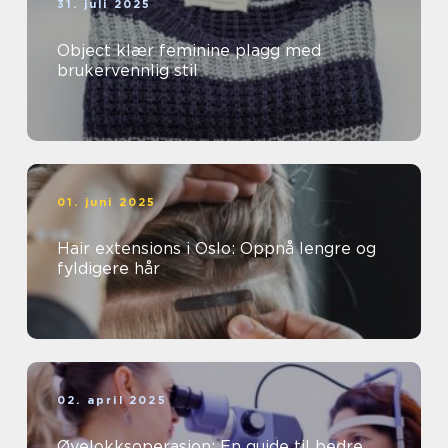
31. juli 2025
Object klær feminine plagg med
brukervennlig stil
01. juni 2025
Hair extensions i Oslo: Oppnå lengre og
fyldigere hår
02. april 2025
Øyelokksoperasjon: En guide til bedre