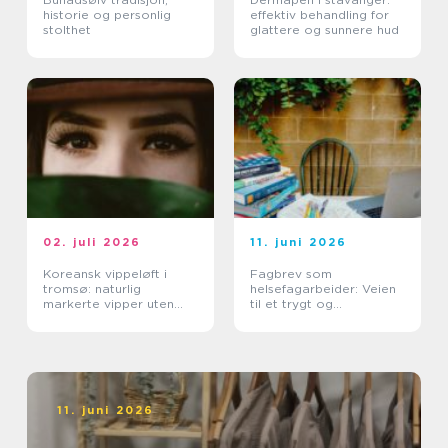
historie og personlig
effektiv behandling for
stolthet
glattere og sunnere hud
02. juli 2026
11. juni 2026
Koreansk vippeløft i
Fagbrev som
tromsø: naturlig
helsefagarbeider: Veien
markerte vipper uten
til et trygt og
extensions
meningsfullt yrke
11. juni 2026