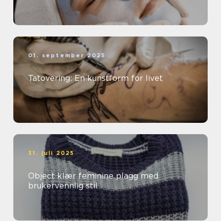
01. september 2025
Tatovering: En kunstform for livet
31. juli 2025
Object klær feminine plagg med
brukervennlig stil