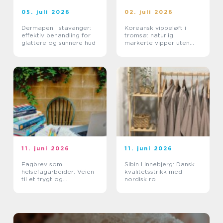
05. juli 2026
02. juli 2026
Dermapen i stavanger:
Koreansk vippeløft i
effektiv behandling for
tromsø: naturlig
glattere og sunnere hud
markerte vipper uten
extensions
11. juni 2026
11. juni 2026
Fagbrev som
Sibin Linnebjerg: Dansk
helsefagarbeider: Veien
kvalitetsstrikk med
til et trygt og
nordisk ro
meningsfullt yrke