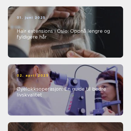
01. juni 2025
Hair extensions i Oslo: Oppnå lengre og
fyldigere hår
02. april 2025
Øyelokksoperasjon: En guide til bedre
livskvalitet