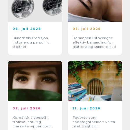
06. juli 2026
05. juli 2026
Bunadsølv tradisjon,
Dermapen i stavanger:
historie og personlig
effektiv behandling for
stolthet
glattere og sunnere hud
02. juli 2026
11. juni 2026
Koreansk vippeløft i
Fagbrev som
tromsø: naturlig
helsefagarbeider: Veien
markerte vipper uten
til et trygt og