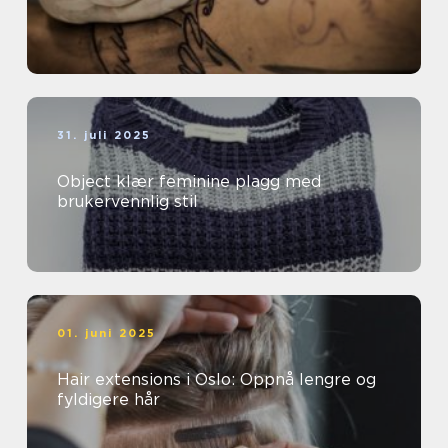
31. juli 2025
Object klær feminine plagg med
brukervennlig stil
01. juni 2025
Hair extensions i Oslo: Oppnå lengre og
fyldigere hår