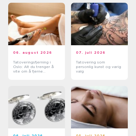
06. august 2026
07. juli 2026
Tatoveringsfjerning i
Tatovering som
Oslo: Alt du trenger å
personlig kunst og varig
vite om å fjerne
valg
tatoveringer i Oslo
06. juli 2026
05. juli 2026