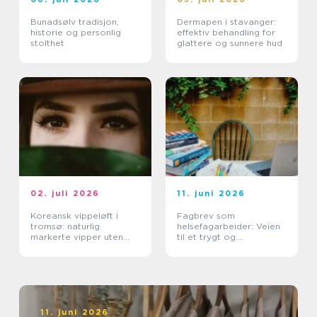
Bunadsølv tradisjon,
Dermapen i stavanger:
historie og personlig
effektiv behandling for
stolthet
glattere og sunnere hud
02. juli 2026
11. juni 2026
Koreansk vippeløft i
Fagbrev som
tromsø: naturlig
helsefagarbeider: Veien
markerte vipper uten
til et trygt og
extensions
meningsfullt yrke
11. juni 2026