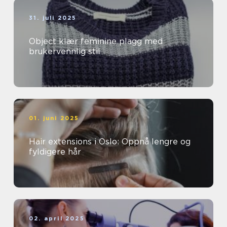
31. juli 2025
Object klær feminine plagg med
brukervennlig stil
01. juni 2025
Hair extensions i Oslo: Oppnå lengre og
fyldigere hår
02. april 2025