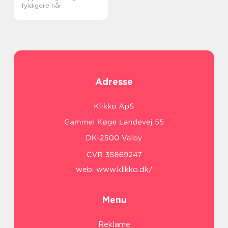
fyldigere hår
Adresse
web:
www.klikko.dk/
Menu
Reklame